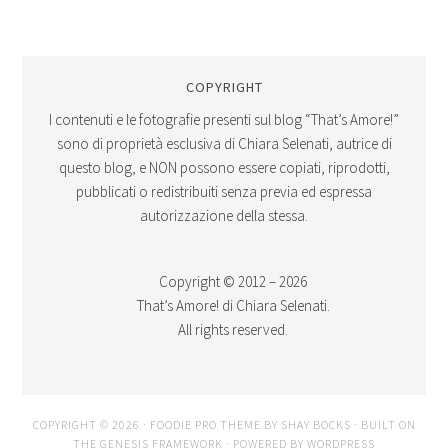
COPYRIGHT
I contenuti e le fotografie presenti sul blog “That’s Amore!”
sono di proprietà esclusiva di Chiara Selenati, autrice di
questo blog, e NON possono essere copiati, riprodotti,
pubblicati o redistribuiti senza previa ed espressa
autorizzazione della stessa.
Copyright © 2012 – 2026
That’s Amore! di Chiara Selenati.
All rights reserved.
COPYRIGHT © 2026 ·
FOODIE PRO THEME
BY
SHAY BOCKS
· BUILT ON
THE
GENESIS FRAMEWORK
· POWERED BY
WORDPRESS