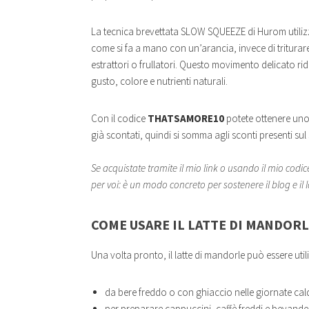
La tecnica brevettata SLOW SQUEEZE di Hurom utiliz
come si fa a mano con un’arancia, invece di triturar
estrattori o frullatori. Questo movimento delicato ri
gusto, colore e nutrienti naturali.
Con il codice
THATSAMORE10
potete ottenere uno 
già scontati, quindi si somma agli sconti presenti sul si
Se acquistate tramite il mio link o usando il mio codi
per voi: è un modo concreto per sostenere il blog e il la
COME USARE IL LATTE DI MANDOR
Una volta pronto, il latte di mandorle può essere util
da bere freddo o con ghiaccio nelle giornate cal
per preparare cappuccini, caffè freddi e bevande 