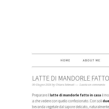
HOME
ABOUT ME
LATTE DI MANDORLE FATTO
30 Giugno 2026
by
Chiara Selenati
Lascia un commento
Preparare il
latte di mandorle fatto in casa
è mol
a che vedere con quello confezionato. Con soli
due
bevanda vegetale dal sapore delicato, naturalmente p