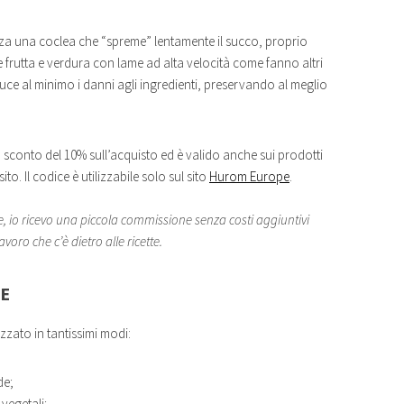
za una coclea che “spreme” lentamente il succo, proprio
e frutta e verdura con lame ad alta velocità come fanno altri
duce al minimo i danni agli ingredienti, preservando al meglio
sconto del 10% sull’acquisto ed è valido anche sui prodotti
to. Il codice è utilizzabile solo sul sito
Hurom Europe
.
ce, io ricevo una piccola commissione senza costi aggiuntivi
voro che c’è dietro alle ricette.
LE
izzato in tantissimi modi:
de;
vegetali;