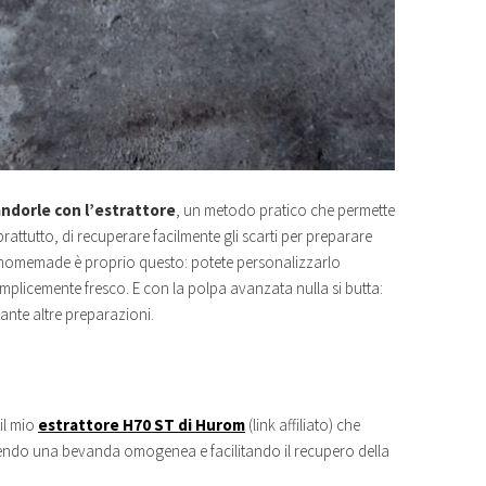
andorle con l’estrattore
, un metodo pratico che permette
oprattutto, di recuperare facilmente gli scarti per preparare
orle homemade è proprio questo: potete personalizzarlo
emplicemente fresco. E con la polpa avanzata nulla si butta:
tante altre preparazioni.
il mio
estrattore H70 ST di Hurom
(link affiliato) che
enendo una bevanda omogenea e facilitando il recupero della