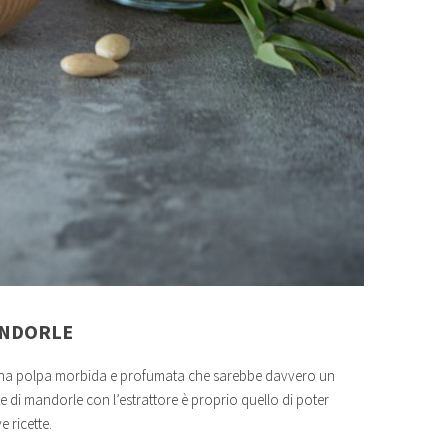
ANDORLE
à una polpa morbida e profumata che sarebbe davvero un
te di mandorle con l’estrattore è proprio quello di poter
e ricette.