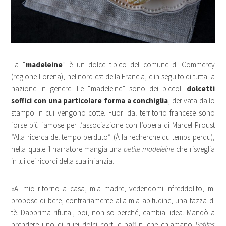
La “
madeleine
” è un dolce tipico del comune di Commercy
(regione Lorena), nel nord-est della Francia, e in seguito di tutta la
nazione in genere. Le “madeleine” sono dei piccoli
dolcetti
soffici con una particolare forma a conchiglia
, derivata dallo
stampo in cui vengono cotte. Fuori dal territorio francese sono
forse più famose per l’associazione con l’opera di Marcel Proust
“Alla ricerca del tempo perduto” (À la recherche du temps perdu),
nella quale il narratore mangia una
petite madeleine
che risveglia
in lui dei ricordi della sua infanzia.
«Al mio ritorno a casa, mia madre, vedendomi infreddolito, mi
propose di bere, contrariamente alla mia abitudine, una tazza di
tè. Dapprima rifiutai, poi, non so perché, cambiai idea. Mandò a
prendere uno di quei dolci corti e paffuti che chiamano
Petites