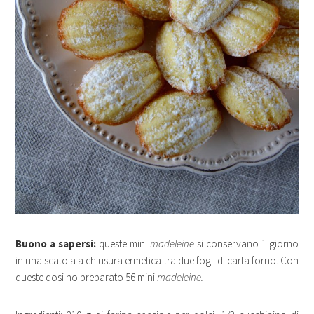
Buono a sapersi:
queste mini
madeleine
si conservano 1 giorno
in una scatola a chiusura ermetica tra due fogli di carta forno. Con
queste dosi ho preparato 56 mini
madeleine.