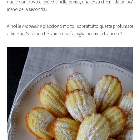
quale non trovo di più che nella prima, una terza che mi dà un po’
meno della seconda».
A noi le
madeleine
piacciono molto, soprattutto queste profumate
al limone. Sarà perché siamo una famiglia per metà francese?