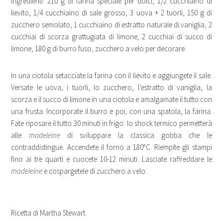
Ingredienti: 210 g di farina speciale per dolci, 1/2 cucchiaino di
lievito, 1/4 cucchiaino di sale grosso, 3 uova + 2 tuorli, 150 g di
zucchero semolato, 1 cucchiaino di estratto naturale di vaniglia, 2
cucchiai di scorza grattugiata di limone, 2 cucchiai di succo di
limone, 180 g di burro fuso, zucchero a velo per decorare.
In una ciotola setacciate la farina con il lievito e aggiungete il sale.
Versate le uova, i tuorli, lo zucchero, l’estratto di vaniglia, la
scorza e il succo di limone in una ciotola e amalgamate il tutto con
una frusta. Incorporate il burro e poi, con una spatola, la farina.
Fate riposare il tutto 30 minuti in frigo: lo shock termico permetterà
alle
madeleine
di sviluppare la classica gobba che le
contraddistingue. Accendete il forno a 180°C. Riempite gli stampi
fino ai tre quarti e cuocete 10-12 minuti. Lasciate raffreddare le
madeleine
e cospargetele di zucchero a velo.
Ricetta di Martha Stewart.