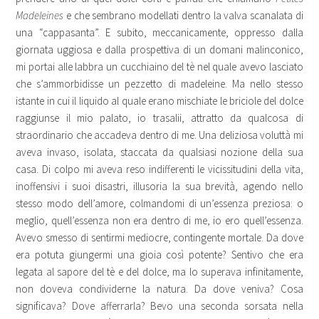
Madeleines
e che sembrano modellati dentro la valva scanalata di
una “cappasanta”. E subito, meccanicamente, oppresso dalla
giornata uggiosa e dalla prospettiva di un domani malinconico,
mi portai alle labbra un cucchiaino del tè nel quale avevo lasciato
che s’ammorbidisse un pezzetto di madeleine. Ma nello stesso
istante in cui il liquido al quale erano mischiate le briciole del dolce
raggiunse il mio palato, io trasalii, attratto da qualcosa di
straordinario che accadeva dentro di me. Una deliziosa voluttà mi
aveva invaso, isolata, staccata da qualsiasi nozione della sua
casa. Di colpo mi aveva reso indifferenti le vicissitudini della vita,
inoffensivi i suoi disastri, illusoria la sua brevità, agendo nello
stesso modo dell’amore, colmandomi di un’essenza preziosa: o
meglio, quell’essenza non era dentro di me, io ero quell’essenza.
Avevo smesso di sentirmi mediocre, contingente mortale. Da dove
era potuta giungermi una gioia così potente? Sentivo che era
legata al sapore del tè e del dolce, ma lo superava infinitamente,
non doveva condividerne la natura. Da dove veniva? Cosa
significava? Dove afferrarla? Bevo una seconda sorsata nella