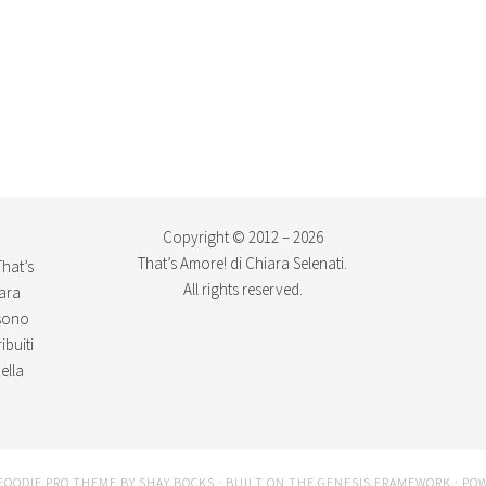
Copyright © 2012 – 2026
That’s Amore! di Chiara Selenati.
That’s
All rights reserved.
iara
ssono
ibuiti
ella
FOODIE PRO THEME
BY
SHAY BOCKS
· BUILT ON THE
GENESIS FRAMEWORK
· PO