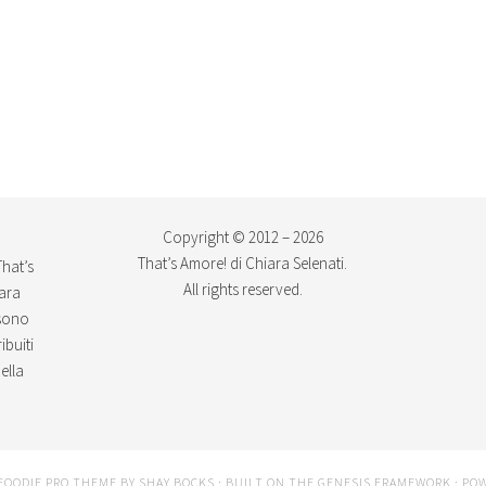
Copyright © 2012 – 2026
That’s Amore! di Chiara Selenati.
That’s
All rights reserved.
iara
ssono
ibuiti
ella
FOODIE PRO THEME
BY
SHAY BOCKS
· BUILT ON THE
GENESIS FRAMEWORK
· PO