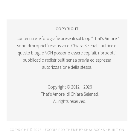
COPYRIGHT
I contenuti e le fotografie presenti sul blog “That’s Amore!”
sono di proprietà esclusiva di Chiara Selenati, autrice di
questo blog, e NON possono essere copiati, riprodotti,
pubblicati o redistribuiti senza previa ed espressa
autorizzazione della stessa.
Copyright © 2012 – 2026
That’s Amore! di Chiara Selenati.
All rights reserved.
COPYRIGHT © 2026 ·
FOODIE PRO THEME
BY
SHAY BOCKS
· BUILT ON