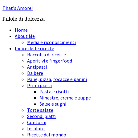
That's Amore!
Pillole di dolcezza
Home
About Me
Media e riconoscimenti
Indice delle ricette
Raccolta di ricette
Aperitivi e fingerfood
Antipasti
Da bere
Pane, pizza, focacce e panini
Primi piatti
Pasta e risotti
Minestre, creme e zuppe
Salse e sughi
Torte salate
Secondi piatti
Contorni
Insalate
Ricette dal mondo