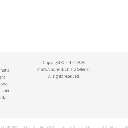
Copyright © 2012 – 2026
That’s Amore! di Chiara Selenati.
That’s
All rights reserved.
iara
ssono
ibuiti
ella
FOODIE PRO THEME
BY
SHAY BOCKS
· BUILT ON THE
GENESIS FRAMEWORK
· PO