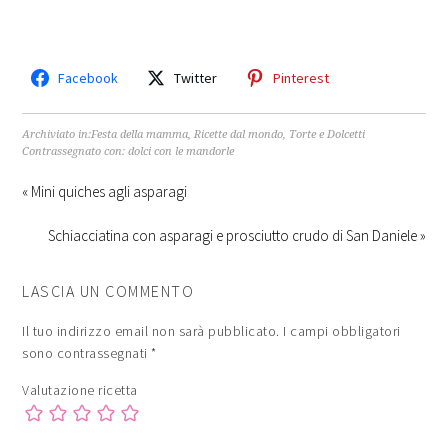
Facebook
Twitter
Pinterest
Archiviato in:
Festa della mamma
,
Ricette dal mondo
,
Torte e Dolcetti
Contrassegnato con:
dolci con le mandorle
« Mini quiches agli asparagi
Schiacciatina con asparagi e prosciutto crudo di San Daniele »
LASCIA UN COMMENTO
Il tuo indirizzo email non sarà pubblicato.
I campi obbligatori
sono contrassegnati
*
Valutazione ricetta