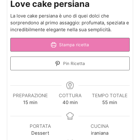
Love cake persiana
La love cake persiana è uno di quei dolci che
sorprendono al primo assaggio: profumata, speziata e
incredibilmente elegante nella sua semplicità.
Stampa ricetta
Pin Ricetta
PREPARAZIONE
COTTURA
TEMPO TOTALE
minuti
minuti
minuti
15
min
40
min
55
min
PORTATA
CUCINA
Dessert
iraniana