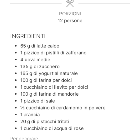
PORZIONI
12
persone
INGREDIENTI
65
g
di latte caldo
1
pizzico
di pistilli di zafferano
4
uova medie
135
g
di zucchero
165
g
di yogurt al naturale
100
g
di farina per dolci
1
cucchiaino
di lievito per dolci
100
g
di farina di mandorle
1
pizzico
di sale
½
cucchiaino
di cardamomo in polvere
1
arancia
20
g
di pistacchi tritati
1
cucchiaino
di acqua di rose
Per decorare