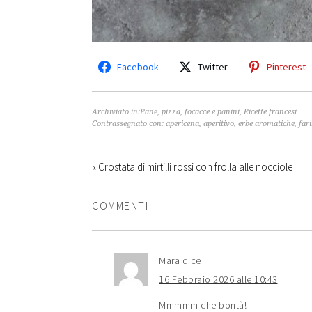
Facebook
Twitter
Pinterest
Archiviato in:
Pane, pizza, focacce e panini
,
Ricette francesi
Contrassegnato con:
apericena
,
aperitivo
,
erbe aromatiche
,
far
« Crostata di mirtilli rossi con frolla alle nocciole
COMMENTI
Mara
dice
16 Febbraio 2026 alle 10:43
Mmmmm che bontà!