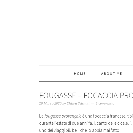
HOME
ABOUT ME
FOUGASSE – FOCACCIA PR
20 Marzo 2020
by
Chiara Selenati
1 commento
La
fougasse provençale
è una focaccia francese, ti
durante l’estate di due anni fa. Il canto delle cicale,
uno dei viaggi più belli che io abbia mai fatto.