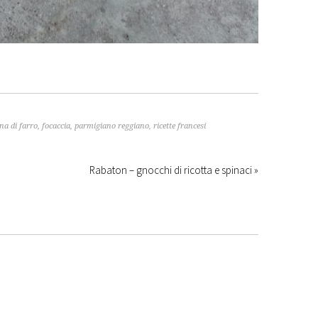
ina di farro
,
focaccia
,
parmigiano reggiano
,
ricette francesi
Rabaton – gnocchi di ricotta e spinaci »