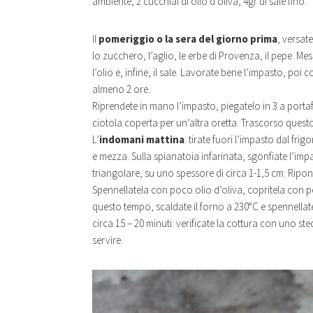
ambiente, 2 cucchiai di olio d’oliva, 4gr di sale fino.
Il
pomeriggio o la sera del giorno prima
, versate
lo zucchero, l’aglio, le erbe di Provenza, il pepe. Me
l’olio e, infine, il sale. Lavorate bene l’impasto, poi c
almeno 2 ore.
Riprendete in mano l’impasto, piegatelo in 3 a portaf
ciotola coperta per un’altra oretta. Trascorso questo t
L’
indomani mattina
: tirate fuori l’impasto dal fr
e mezza. Sulla spianatoia infarinata, sgonfiate l’impa
triangolare, su uno spessore di circa 1-1,5 cm. Ripone
Spennellatela con poco olio d’oliva, copritela con pe
questo tempo, scaldate il forno a 230°C e spennell
circa 15 – 20 minuti: verificate la cottura con uno st
servire.