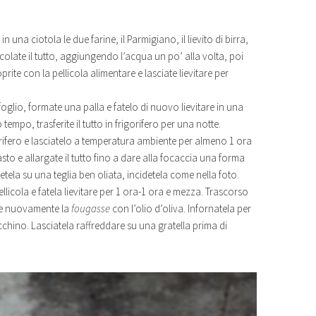
 in una ciotola le due farine, il Parmigiano, il lievito di birra,
scolate il tutto, aggiungendo l’acqua un po’ alla volta, poi
oprite con la pellicola alimentare e lasciate lievitare per
oglio, formate una palla e fatelo di nuovo lievitare in una
empo, trasferite il tutto in frigorifero per una notte.
igorifero e lasciatelo a temperatura ambiente per almeno 1 ora
sto e allargate il tutto fino a dare alla focaccia una forma
tela su una teglia ben oliata, incidetela come nella foto.
llicola e fatela lievitare per 1 ora-1 ora e mezza. Trascorso
ate nuovamente la
fougasse
con l’olio d’oliva. Infornatela per
ecchino. Lasciatela raffreddare su una gratella prima di