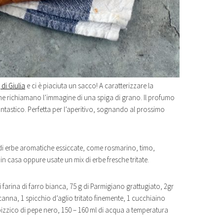
 di Giulia
e ci è piaciuta un sacco! A caratterizzare la
 che richiamano l’immagine di una spiga di grano. Il profumo
fantastico. Perfetta per l’aperitivo, sognando al prossimo
di erbe aromatiche essiccate, come rosmarino, timo,
n casa oppure usate un mix di erbe fresche tritate.
di farina di farro bianca, 75 g di Parmigiano grattugiato, 2gr
 canna, 1 spicchio d’aglio tritato finemente, 1 cucchiaino
 pizzico di pepe nero, 150 – 160 ml di acqua a temperatura