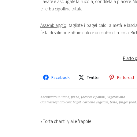
Lavate e asciugate la rucola, conditela a piacere. M
e l’erba cipollina tritata.
Assemblaggio
: tagliate i bagel caldi a metà e lasci
fetta di salmone affumicato e un ciuffo di rucola. Ri
Piatto 
Facebook
Twitter
Pinterest
Archiviato in:
Pane, pizza, focacce e panini
,
Vegetariano
Contrassegnato con:
bagel
,
carbone vegetale
,
festa
,
finger food
« Torta chantilly alle fragole