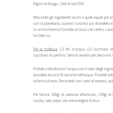
Rigoni di Asiago, 15ml di olio EVO.
Mescolate gli ingredienti secchi e quelli liquidi pe
con la planetaria, usando l’uncino) poi dividetelo i
(o un bicchierino) formate un buco nel centro. Lascia
ho fatto io).
Per la bollitura
: 1,5 litri d’acqua, 1/2 cucchiaio 
cucchiaio di sale fino. Semi di sesamo per decorare. F
Portate a ebollizione l’acqua con il resto degli ingre
lasciateli ancora 30 secondi nell’acqua. Posateli sul
la farina di mais. Decorateli con i semi di sesamo, qu
Per farcire: 200gr di salmone affumicato, 250gr di P
rucola, sale, pepe, olio extravergine d’oliva.