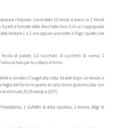
r preparare l’impasto. Lavoratelo 10 minuti a mano (o 2 minuti
n 4 parti e formate delle sfere belle lisce. Con un coppapasta
teli lievitare 1 o 2 ore oppure una notte in frigo (quello che
di fecola di patate, 1/2 cucchiaio di zucchero di canna, 1
arina di mais per la cottura in forno.
dienti e versatevi 2 bagel alla volta. Girateli dopo un minuto e
la teglia del forno ricoperta di carta forno spolverizzata con
indi infornate 20-25 minuti a 215°C.
hiladelphia, 1 ciuffetto di erba cipollina, 1 limone, 80gr di