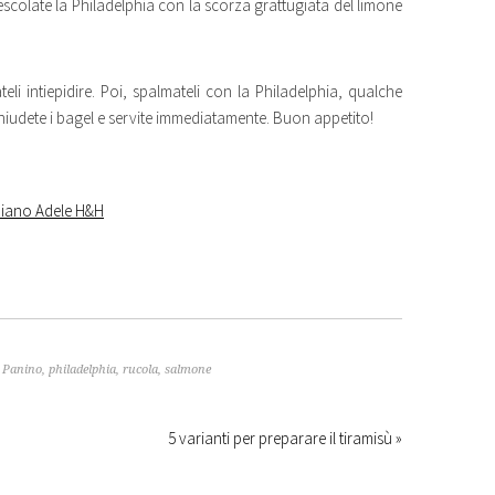
escolate la Philadelphia con la scorza grattugiata del limone
ateli intiepidire. Poi, spalmateli con la Philadelphia, qualche
chiudete i bagel e servite immediatamente. Buon appetito!
piano Adele H&H
,
Panino
,
philadelphia
,
rucola
,
salmone
5 varianti per preparare il tiramisù »