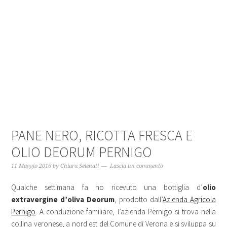
PANE NERO, RICOTTA FRESCA E
OLIO DEORUM PERNIGO
11 Maggio 2016
by
Chiara Selenati
Lascia un commento
Qualche settimana fa ho ricevuto una bottiglia d’
olio
extravergine d’oliva Deorum
, prodotto dall’
Azienda Agricola
Pernigo
. A conduzione familiare, l’azienda Pernigo si trova nella
collina veronese, a nord est del Comune di Verona e si sviluppa su