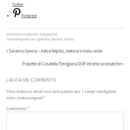
Twitter
Pinterest
Archiviato in:
Aperitivi e fingerfood
Contrassegnato con:
aperitivo
,
basilico
,
ricotta
« Saranno famosi – Astice tiepido, melone e mela verde
Polpette di Casatella Trevigiana DOP ed erbe aromatiche »
LASCIA UN COMMENTO
Il tuo indirizzo email non sarà pubblicato.
I campi obbligatori
sono contrassegnati
*
Commento
*