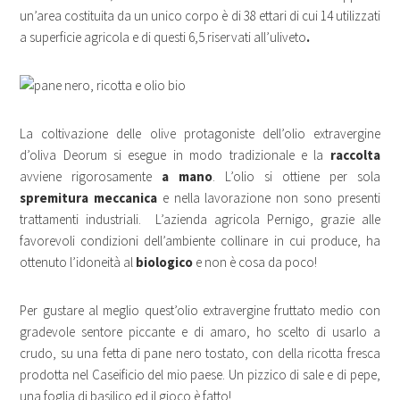
un’area costituita da un unico corpo è di 38 ettari di cui 14 utilizzati
a superficie agricola e di questi 6,5 riservati all’uliveto
.
La coltivazione delle olive protagoniste dell’olio extravergine
d’oliva Deorum si esegue in modo tradizionale e la
raccolta
avviene rigorosamente
a mano
. L’olio si ottiene per sola
spremitura
meccanica
e nella lavorazione non sono presenti
trattamenti industriali. L’azienda agricola Pernigo, grazie alle
favorevoli condizioni dell’ambiente collinare in cui produce, ha
ottenuto l’idoneità al
biologico
e non è cosa da poco!
Per gustare al meglio quest’olio extravergine fruttato medio con
gradevole sentore piccante e di amaro, ho scelto di usarlo a
crudo, su una fetta di pane nero tostato, con della ricotta fresca
prodotta nel Caseificio del mio paese. Un pizzico di sale e di pepe,
una foglia di basilico ed il gioco è fatto!