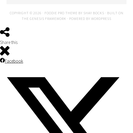
COPYRIGHT © 2026 ·
FOODIE PRO THEME
BY
SHAY BOCKS
· BUILT ON
THE
GENESIS FRAMEWORK
· POWERED BY
WORDPRESS
Share this
Facebook