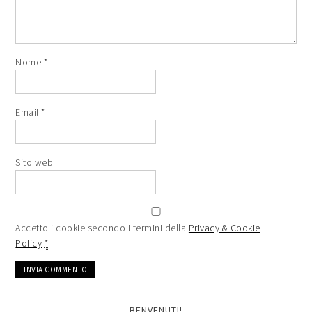
Nome
*
Email
*
Sito web
Accetto i cookie secondo i termini della
Privacy & Cookie
Policy
*
BENVENUTI!