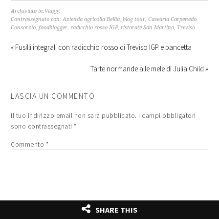
Archiviato in:
Viaggi
Contrassegnato con:
Azienda agricolia Bellia
,
blog tour
,
Casearia Carpenedo
,
Consorzio
,
foodblogger
,
radicchio rosso IGP
,
ristorate San Martino
,
Treviso
« Fusilli integrali con radicchio rosso di Treviso IGP e pancetta
Tarte normande alle mele di Julia Child »
LASCIA UN COMMENTO
Il tuo indirizzo email non sarà pubblicato.
I campi obbligatori
sono contrassegnati
*
Commento
*
SHARE THIS