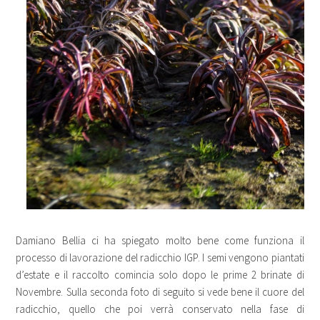
Damiano Bellia ci ha spiegato molto bene come funziona il
processo di lavorazione del radicchio IGP. I semi vengono piantati
d’estate e il raccolto comincia solo dopo le prime 2 brinate di
Novembre. Sulla seconda foto di seguito si vede bene il cuore del
radicchio, quello che poi verrà conservato nella fase di