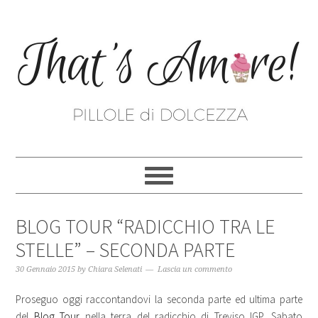
BLOG TOUR “RADICCHIO TRA LE
STELLE” – SECONDA PARTE
30 Gennaio 2015
by
Chiara Selenati
Lascia un commento
Proseguo oggi raccontandovi la seconda parte ed ultima parte
del
Blog Tour
nella terra del radicchio di Treviso IGP. Sabato