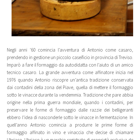
Negli anni ’60 comincia l’avventura di Antonio come casaro,
prendendo in gestione un piccolo caseificio in provincia di Treviso.
Imparò a fare il formaggio da autodidatta con l’aiuto di un amico
tecnico casaro. La grande avventura come affinatore inizia nel
1976 quando Antonio riscopre un’antica tradizione conservata
dai contadini della zona del Piave, quella di mettere il formaggio
sotto le vinacce durante la vendemmia. Tradizione che pare abbia
origine nella prima guerra mondiale, quando i contadini, per
preservare le forme di formaggio dalle razzie dei belligeranti
ebbero l’idea di nasconderle sotto le vinacce in fermentazione. In
quell’anno Antonio comincia a produrre le prime forme di
formaggio affinato in vino e vinaccia che decise di chiamare
Ubriaco. Ubriaco è un marchio registrato di proprietà esclusiva de