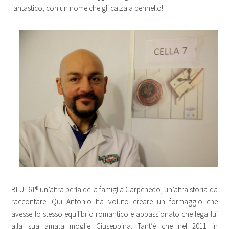
fantastico, con un nome che gli calza a pennello!
BLU ‘61® un’altra perla della famiglia Carpenedo, un’altra storia da
raccontare. Qui Antonio ha voluto creare un formaggio che
avesse lo stesso equilibrio romantico e appassionato che lega lui
alla sua amata moglie Giuseppina. Tant’è che nel 2011 in