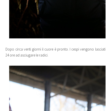
Dopo circa venti giorni il cuore è pronto. I cespi vengono lasciati
24 ore ad asciugare le radici.