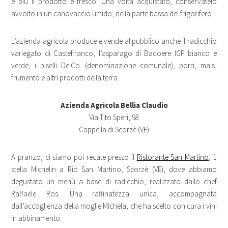
e più il prodotto è fresco. Una volta acquistato, conservatelo
avvolto in un canovaccio umido, nella parte bassa del frigorifero.
L’azienda agricola produce e vende al pubblico anche il radicchio
variegato di Castelfranco, l’asparago di Badoere IGP bianco e
verde, i piselli De.Co. (denominazione comunale), porri, mais,
frumento e altri prodotti della terra.
Azienda Agricola Bellia Claudio
Via Tito Speri, 98
Cappella di Scorzè (VE)
A pranzo, ci siamo poi recate presso il
Ristorante San Martino
, 1
stella Michelin a Rio San Martino, Scorzè (VE), dove abbiamo
degustato un menù a base di radicchio, realizzato dallo chef
Raffaele Ros. Una raffinatezza unica, accompagnata
dall’accoglienza della moglie Michela, che ha scelto con cura i vini
in abbinamento.