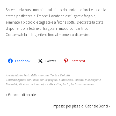
Sistemate la base morbida sul piatto da portata e farcitela con la
crema pasticcera al limone. Lavate ed asciugatele fragole,
eliminate il picciolo e tagliatele a fettine sottili. Decorate la torta
disponendo le fettine di fragola in modo concentrico.
Conservatela in frigorifero fino al momento di servire.
Facebook
Twitter
Pinterest
Archiviato in:
Festa della mamma
,
Torte e Dolcetti
Contrassegnato con:
dolci con le fragole
,
Limoncello
,
limone
,
mascarpone
,
Michalak
,
Ricette con i limoni
,
ricette estive
,
torta
,
torta senza burro
« Gnocchi di patate
Impasto per pizza di Gabriele Bonci »