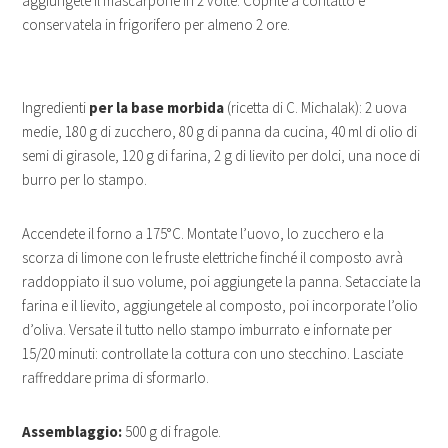
aggiungete il mascarpone in 2 volte. Coprite a contatto e
conservatela in frigorifero per almeno 2 ore.
Ingredienti
per la base morbida
(ricetta di C. Michalak): 2 uova
medie, 180 g di zucchero, 80 g di panna da cucina, 40 ml di olio di
semi di girasole, 120 g di farina, 2 g di lievito per dolci, una noce di
burro per lo stampo.
Accendete il forno a 175°C. Montate l’uovo, lo zucchero e la
scorza di limone con le fruste elettriche finché il composto avrà
raddoppiato il suo volume, poi aggiungete la panna. Setacciate la
farina e il lievito, aggiungetele al composto, poi incorporate l’olio
d’oliva. Versate il tutto nello stampo imburrato e infornate per
15/20 minuti: controllate la cottura con uno stecchino. Lasciate
raffreddare prima di sformarlo.
Assemblaggio:
500 g di fragole.