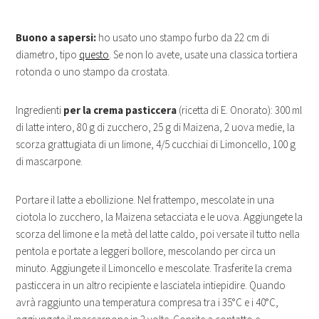
Buono a sapersi:
ho usato uno stampo furbo da 22 cm di
diametro, tipo
questo
. Se non lo avete, usate una classica tortiera
rotonda o uno stampo da crostata.
Ingredienti
per la crema pasticcera
(ricetta di E. Onorato): 300 ml
di latte intero, 80 g di zucchero, 25 g di Maizena, 2 uova medie, la
scorza grattugiata di un limone, 4/5 cucchiai di Limoncello, 100 g
di mascarpone.
Portare il latte a ebollizione. Nel frattempo, mescolate in una
ciotola lo zucchero, la Maizena setacciata e le uova. Aggiungete la
scorza del limone e la metà del latte caldo, poi versate il tutto nella
pentola e portate a leggeri bollore, mescolando per circa un
minuto. Aggiungete il Limoncello e mescolate. Trasferite la crema
pasticcera in un altro recipiente e lasciatela intiepidire. Quando
avrà raggiunto una temperatura compresa tra i 35°C e i 40°C,