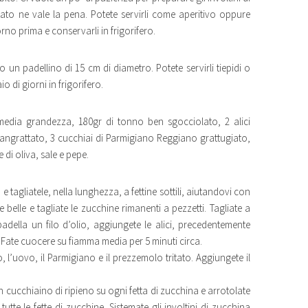
ato ne vale la pena. Potete servirli come aperitivo oppure
no prima e conservarli in frigorifero.
 un padellino di 15 cm di diametro. Potete servirli tiepidi o
 di giorni in frigorifero.
 media grandezza, 180gr di tonno ben sgocciolato, 2 alici
 pangrattato, 3 cucchiai di Parmigiano Reggiano grattugiato,
 di oliva, sale e pepe.
e tagliatele, nella lunghezza, a fettine sottili, aiutandovi con
 belle e tagliate le zucchine rimanenti a pezzetti. Tagliate a
adella un filo d’olio, aggiungete le alici, precedentemente
. Fate cuocere su fiamma media per 5 minuti circa.
 l’uovo, il Parmigiano e il prezzemolo tritato. Aggiungete il
un cucchiaino di ripieno su ogni fetta di zucchina e arrotolate
te le fette di zucchine. Sistemate gli involtini di zucchina