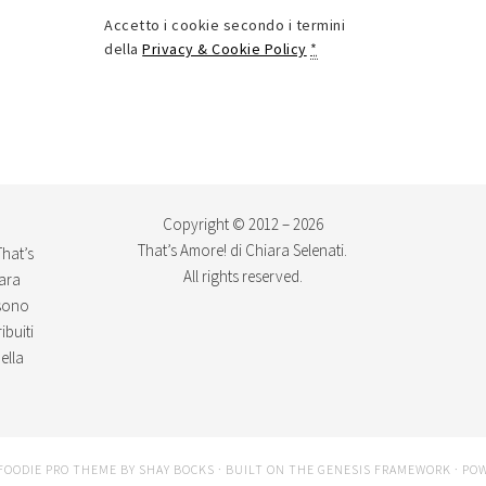
Accetto i cookie secondo i termini
della
Privacy & Cookie Policy
*
Copyright © 2012 – 2026
That’s Amore! di Chiara Selenati.
That’s
All rights reserved.
iara
ssono
ibuiti
ella
FOODIE PRO THEME
BY
SHAY BOCKS
· BUILT ON THE
GENESIS FRAMEWORK
· PO