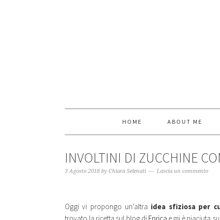
HOME
ABOUT ME
INVOLTINI DI ZUCCHINE C
3 Agosto 2018
by
Chiara Selenati
Lascia un commento
Oggi vi propongo un’altra
idea sfiziosa per c
trovato la ricetta sul blog di
Enrica
e mi è piaciuta su