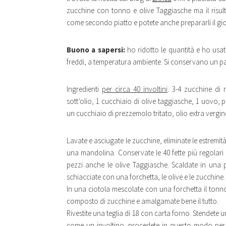
zucchine con tonno e olive Taggiasche ma il risult
come secondo piatto e potete anche prepararli il gior
Buono a sapersi:
ho ridotto le quantità e ho usato
freddi, a temperatura ambiente. Si conservano un paio
Ingredienti
per circa 40 involtini
: 3-4 zucchine di
sott’olio, 1 cucchiaio di olive taggiasche, 1 uovo,
un cucchiaio di prezzemolo tritato, olio extra vergine
Lavate e asciugate le zucchine, eliminate le estremità 
una mandolina. Conservate le 40 fette più regolari e
pezzi anche le olive Taggiasche. Scaldate in una p
schiacciate con una forchetta, le olive e le zucchine
In una ciotola mescolate con una forchetta il tonno,
composto di zucchine e amalgamate bene il tutto.
Rivestite una teglia di 18 con carta forno. Stendete 
come un involtino, procedete in questo modo per tut