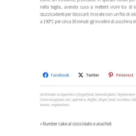
nella teglia, avendo cura a metterli vicini tra di
stuzzicadenti per bloccarli. Irrorate con un filo di 
a 190°C per circa 30 minuti: gli involtini di zucchina
Facebook
Twitter
Pinterest
Archiviato in:
Aperitivi e fingerfood
,
Secondi piatti
,
Vegetariano
Contrassegnato con:
aperitivo
,
buffet
,
finger food
,
involtini
,
oli
tonno
,
vegetariano
« Number cake al cioccolato e arachidi