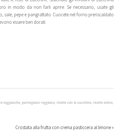
 loro in modo da non farli aprire. Se necessario, usate gli
olio, sale, pepe e pangrattato. Cuocete nel forno preriscaldato
 devono essere ben dorati.
ve taggiasche
,
parmigiano reggiano
,
ricette con le zucchine
,
ricette estive
,
Crostata alla frutta con crema pasticcera al limone »