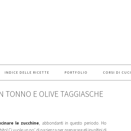
INDICE DELLE RICETTE
PORTFOLIO
CORSI DI CUC
ON TONNO E OLIVE TAGGIASCHE
ucinare le zucchine
, abbondanti in questo periodo. Ho
bito! Ci vuole un po’ di pazienza per preparare gli involtini di