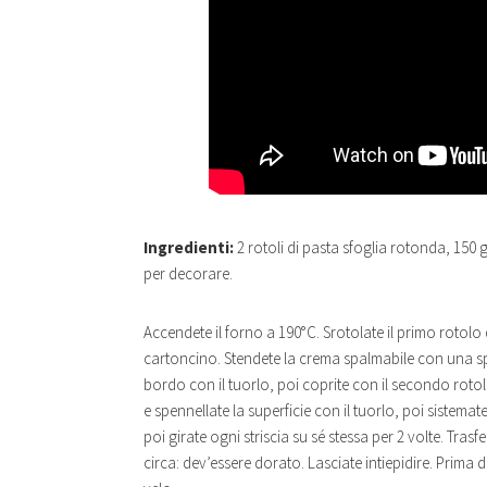
Ingredienti:
2 rotoli di pasta sfoglia rotonda, 150 
per decorare.
Accendete il forno a 190°C. Srotolate il primo rotolo
cartoncino. Stendete la crema spalmabile con una spa
bordo con il tuorlo, poi coprite con il secondo rotolo 
e spennellate la superficie con il tuorlo, poi sistemat
poi girate ogni striscia su sé stessa per 2 volte. Trasf
circa: dev’essere dorato. Lasciate intiepidire. Prima d