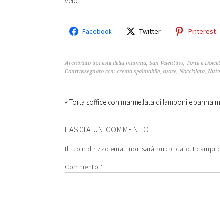
velo.
Facebook
Twitter
Pinterest
Archiviato in:
Festa della mamma
,
San Valentino
,
Torte e Dolcet
Contrassegnato con:
crema spalmabile
,
cuore
,
Nocciolata
,
Nute
« Torta soffice con marmellata di lamponi e panna 
LASCIA UN COMMENTO
Il tuo indirizzo email non sarà pubblicato.
I campi 
Commento
*