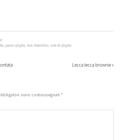
ti
lla
,
pasta sfoglia
,
San Valentino
,
sole di sfoglia
montata
Lecca lecca brownie »
obbligatori sono contrassegnati
*