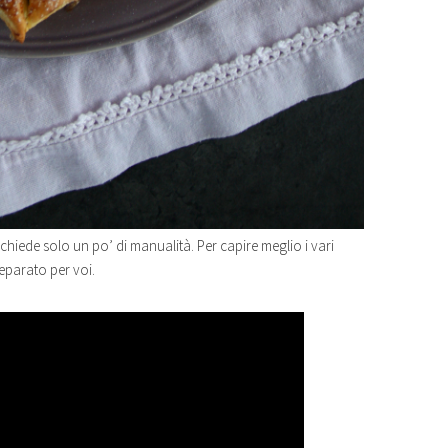
richiede solo un po’ di manualità. Per capire meglio i vari
eparato per voi.