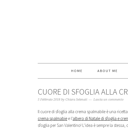
HOME
ABOUT ME
CUORE DI SFOGLIA ALLA C
5 Febbraio 2018
by
Chiara Selenati
Lascia un commento
Il cuore di sfoglia alla crema spalmabile è una ricett
crema spalmabie
e l’
albero di Natale di sfoglia e cr
sfoglia per San Valentino! L’idea è sempre la stessa,