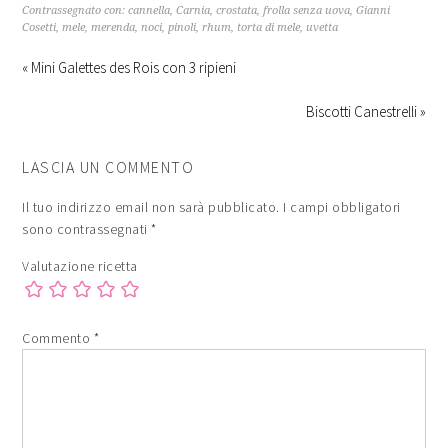
Contrassegnato con:
cannella
,
Carnia
,
crostata
,
frolla senza uova
,
Gianni
Cosetti
,
mele
,
merenda
,
noci
,
pinoli
,
rhum
,
torta di mele
,
uvetta
« Mini Galettes des Rois con 3 ripieni
Biscotti Canestrelli »
LASCIA UN COMMENTO
Il tuo indirizzo email non sarà pubblicato.
I campi obbligatori
sono contrassegnati
*
Valutazione ricetta
Commento
*