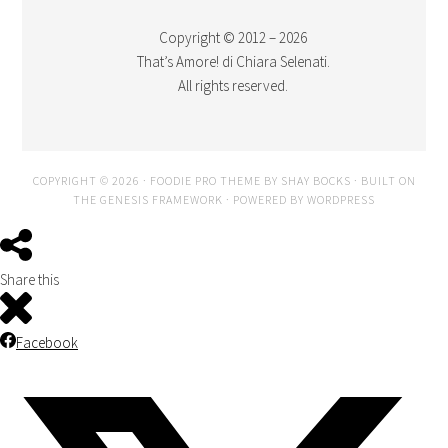
Copyright © 2012 – 2026
That’s Amore! di Chiara Selenati.
All rights reserved.
COPYRIGHT © 2026 ·
FOODIE PRO THEME
BY
SHAY BOCKS
· BUILT ON
THE
GENESIS FRAMEWORK
· POWERED BY
WORDPRESS
Share this
Facebook