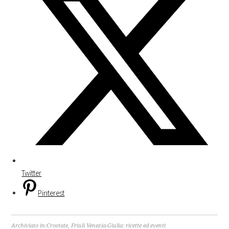
Twitter
Pinterest
Archiviato in:
Crostate
,
Friuli Venezia-Giulia: ricette ed eventi