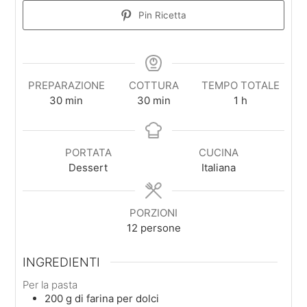
Pin Ricetta
PREPARAZIONE
COTTURA
TEMPO TOTALE
minuti
minuti
ora
30
min
30
min
1
h
PORTATA
CUCINA
Dessert
Italiana
PORZIONI
12
persone
INGREDIENTI
Per la pasta
200
g
di farina per dolci