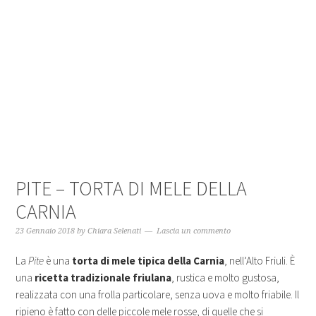
PITE – TORTA DI MELE DELLA
CARNIA
23 Gennaio 2018
by
Chiara Selenati
Lascia un commento
La
Pite
è una
torta di mele tipica della Carnia
, nell’Alto Friuli. È
una
ricetta tradizionale
friulana
, rustica e molto gustosa,
realizzata con una frolla particolare, senza uova e molto friabile. Il
ripieno è fatto con delle piccole mele rosse, di quelle che si