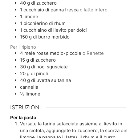
40
g
di zucchero
1
cucchiaio
di panna fresca
o latte intero
1
limone
1
bicchierino
di rhum
1
cucchiaino
di lievito per dolci
150
g
di burro morbido
Per il ripieno
4
mele rosse medio-piccole
o Renette
15
g
di zucchero
30
g
di noci sgusciate
20
g
di pinoli
40
g
di uvetta sultanina
cannella
½
limone
ISTRUZIONI
Per la pasta
Versate la farina setacciata assieme al lievito in
una ciotola, aggiungete lo zucchero, la scorza del
limone, la panna (o il latte), il rhum e il burro