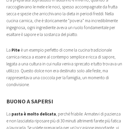
raccoglievano le mele e le noci, spesso accompagnate da frutta
secca e spezie che arricchivano la dieta in periodi freddi. Nella
cucina carnica, che è storicamente “povera” ma incredibilmente
ingegnosa, ogni ingrediente aveva un ruolo fondamentale per
esaltare il sapore e la sostanza del piatto.
La
Pite
è un esempio perfetto di come la cucina tradizionale
carnica riesca a essere al contempo semplice e ricca di sapore,
legata a una cultura in cui nulla veniva sprecato e tutto trovava un
utilizzo. Questo dolce non era destinato solo alle feste, ma
rappresentava una coccola per la famiglia, un momento di
condivisione.
BUONO A SAPERSI
La
pasta è molto delicata
, perché friabile. Armatevi di pazienza
e non lasciatela riposare più di 30 minuti altrimenti farete più fatica
a lavorarla. Se volete prepararla per un’occasione importante, vi