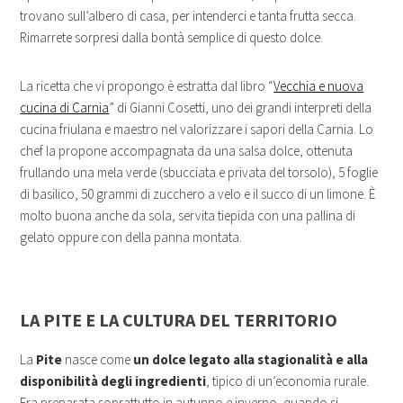
trovano sull’albero di casa, per intenderci e tanta frutta secca.
Rimarrete sorpresi dalla bontà semplice di questo dolce.
La ricetta che vi propongo è estratta dal libro “
Vecchia e nuova
cucina di Carnia
” di Gianni Cosetti, uno dei grandi interpreti della
cucina friulana e maestro nel valorizzare i sapori della Carnia. Lo
chef la propone accompagnata da una salsa dolce, ottenuta
frullando una mela verde (sbucciata e privata del torsolo), 5 foglie
di basilico, 50 grammi di zucchero a velo e il succo di un limone. È
molto buona anche da sola, servita tiepida con una pallina di
gelato oppure con della panna montata.
LA PITE E LA CULTURA DEL TERRITORIO
La
Pite
nasce come
un dolce legato alla stagionalità e alla
disponibilità degli ingredienti
, tipico di un’economia rurale.
Era preparata soprattutto in autunno e inverno, quando si