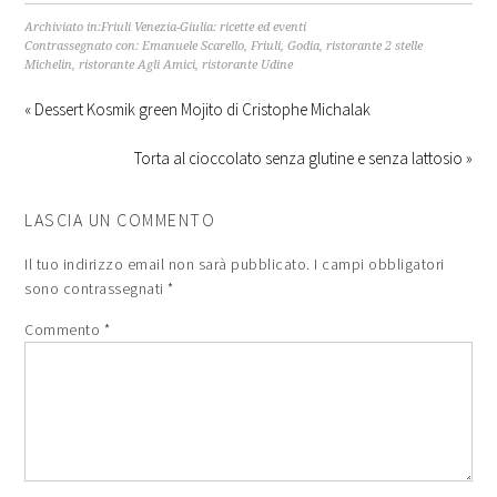
Archiviato in:
Friuli Venezia-Giulia: ricette ed eventi
Contrassegnato con:
Emanuele Scarello
,
Friuli
,
Godia
,
ristorante 2 stelle
Michelin
,
ristorante Agli Amici
,
ristorante Udine
« Dessert Kosmik green Mojito di Cristophe Michalak
Torta al cioccolato senza glutine e senza lattosio »
LASCIA UN COMMENTO
Il tuo indirizzo email non sarà pubblicato.
I campi obbligatori
sono contrassegnati
*
Commento
*