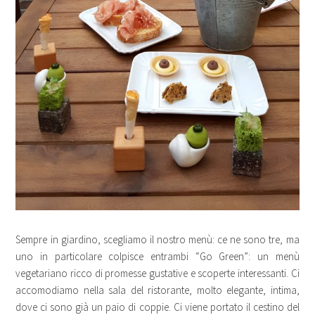
Sempre in giardino, scegliamo il nostro menù: ce ne sono tre, ma
uno in particolare colpisce entrambi “Go Green”: un menù
vegetariano ricco di promesse gustative e scoperte interessanti. Ci
accomodiamo nella sala del ristorante, molto elegante, intima,
dove ci sono già un paio di coppie. Ci viene portato il cestino del