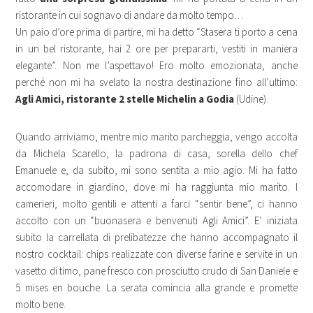
ristorante in cui sognavo di andare da molto tempo…
Un paio d’ore prima di partire, mi ha detto “Stasera ti porto a cena
in un bel ristorante, hai 2 ore per prepararti, vestiti in maniera
elegante”. Non me l’aspettavo! Ero molto emozionata, anche
perché non mi ha svelato la nostra destinazione fino all’ultimo:
Agli Amici, ristorante 2 stelle Michelin a Godia
(Udine).
Quando arriviamo, mentre mio marito parcheggia, vengo accolta
da Michela Scarello, la padrona di casa, sorella dello chef
Emanuele e, da subito, mi sono sentita a mio agio. Mi ha fatto
accomodare in giardino, dove mi ha raggiunta mio marito. I
camerieri, molto gentili e attenti a farci “sentir bene”, ci hanno
accolto con un “buonasera e benvenuti Agli Amici”. E’ iniziata
subito la carrellata di prelibatezze che hanno accompagnato il
nostro cocktail: chips realizzate con diverse farine e servite in un
vasetto di timo, pane fresco con prosciutto crudo di San Daniele e
5 mises en bouche. La serata comincia alla grande e promette
molto bene.