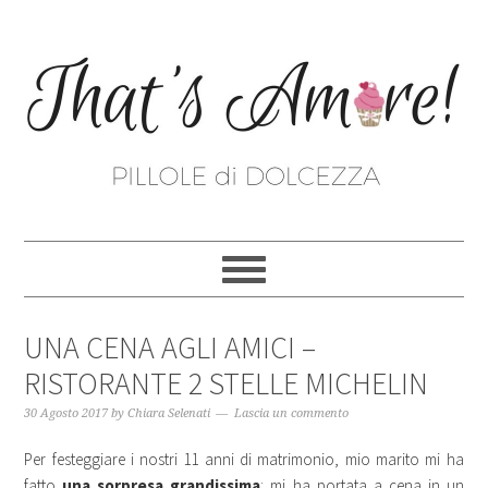
UNA CENA AGLI AMICI –
RISTORANTE 2 STELLE MICHELIN
30 Agosto 2017
by
Chiara Selenati
Lascia un commento
Per festeggiare i nostri 11 anni di matrimonio, mio marito mi ha
fatto
una sorpresa grandissima
: mi ha portata a cena in un