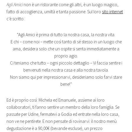
Agli Amici
non è un ristorante come gli altri, è un luogo magico,
fatto di accoglienza, umiltà e tanta passione. Sul loro
sito internet
c’è scritto:
“Agli Amici è prima di tutto la nostra casa, la nostra vita.
E chi – come noi – mette così tanto di sé stesso in un luogo che
ama, desidera solo che un ospite si senta immediatamente a
proprio agio.
Ci teniamo che tutto – ogni piccolo dettaglio – Vi faccia sentire i
benvenuti nella nostra casa e alla nostra tavola.
Non siamo qui per impressionarvi, desideriamo solo farvi stare
bene!”
Ed è proprio così: Michela ed Emanuele, assieme ai loro
collaboratori, ti fanno sentire un membro della loro famiglia. Se
passate per Udine, fermatevi a Godia ed entrate nella loro casa,
non ve ne pentirete. E non pensate di rovinarvi: il nostro menù
degustazione è a 90,00€ (bevande escluse), un prezzo