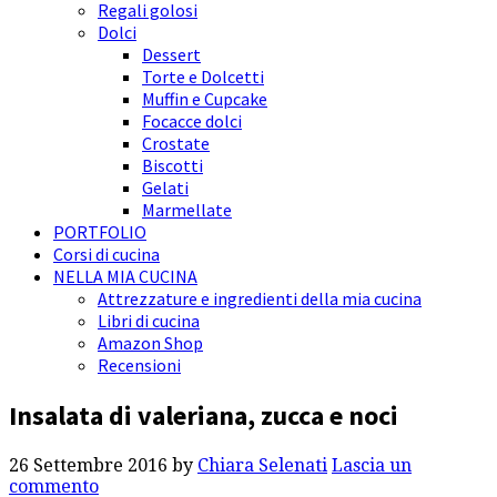
Regali golosi
Dolci
Dessert
Torte e Dolcetti
Muffin e Cupcake
Focacce dolci
Crostate
Biscotti
Gelati
Marmellate
PORTFOLIO
Corsi di cucina
NELLA MIA CUCINA
Attrezzature e ingredienti della mia cucina
Libri di cucina
Amazon Shop
Recensioni
Insalata di valeriana, zucca e noci
26 Settembre 2016
by
Chiara Selenati
Lascia un
commento