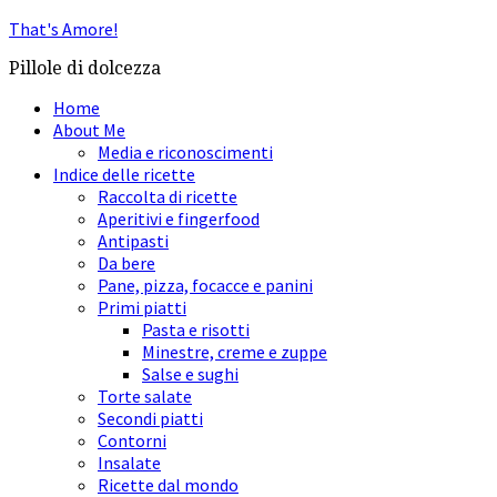
That's Amore!
Pillole di dolcezza
Home
About Me
Media e riconoscimenti
Indice delle ricette
Raccolta di ricette
Aperitivi e fingerfood
Antipasti
Da bere
Pane, pizza, focacce e panini
Primi piatti
Pasta e risotti
Minestre, creme e zuppe
Salse e sughi
Torte salate
Secondi piatti
Contorni
Insalate
Ricette dal mondo