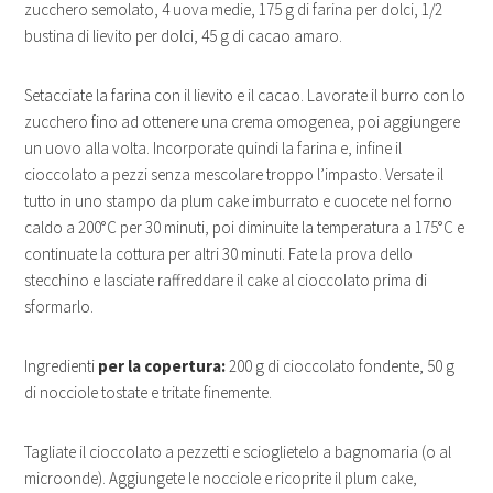
zucchero semolato, 4 uova medie, 175 g di farina per dolci, 1/2
bustina di lievito per dolci, 45 g di cacao amaro.
Setacciate la farina con il lievito e il cacao. Lavorate il burro con lo
zucchero fino ad ottenere una crema omogenea, poi aggiungere
un uovo alla volta. Incorporate quindi la farina e, infine il
cioccolato a pezzi senza mescolare troppo l’impasto. Versate il
tutto in uno stampo da plum cake imburrato e cuocete nel forno
caldo a 200°C per 30 minuti, poi diminuite la temperatura a 175°C e
continuate la cottura per altri 30 minuti. Fate la prova dello
stecchino e lasciate raffreddare il cake al cioccolato prima di
sformarlo.
Ingredienti
per la copertura:
200 g di cioccolato fondente, 50 g
di nocciole tostate e tritate finemente.
Tagliate il cioccolato a pezzetti e scioglietelo a bagnomaria (o al
microonde). Aggiungete le nocciole e ricoprite il plum cake,