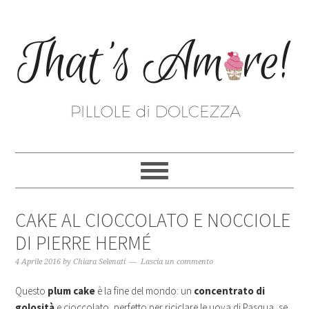
CAKE AL CIOCCOLATO E NOCCIOLE
DI PIERRE HERMÉ
4 Aprile 2016
by
Chiara Selenati
Lascia un commento
Questo
plum cake
è la fine del mondo: un
concentrato di
golosità
e cioccolato, perfetto per riciclare le uova di Pasqua, se