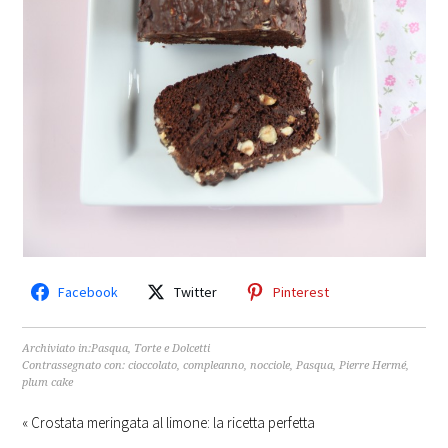
Facebook
Twitter
Pinterest
Archiviato in:
Pasqua
,
Torte e Dolcetti
Contrassegnato con:
cioccolato
,
compleanno
,
nocciole
,
Pasqua
,
Pierre Hermé
,
plum cake
« Crostata meringata al limone: la ricetta perfetta