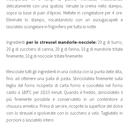
delicatamente con una spatola. Versate la crema nello stampo,
sopra la base di pain d’épices. Mettete in congelatore per 4 ore.
Eliminate lo stampo, riscaldandolo con un asciugacapelli e
lasciatelo scongelare in frigorifero per tutta la notte.
Ingredienti
per lo streusel mandorle-nocciole:
20 g di burro,
20 g di zucchero di canna, 20 g di farina, 10 g di mandorle tritate
finemente, 10 g di nocciole tritate finemente.
Mescolate tutti gli ingredienti in una ciotola con la punta delle dita,
fino ad ottenere una palla di pasta. Sbriciolatela finemente sulla
teglia del forno ricoperta di carta forno e cuocetela nel forno
caldo a 180°C per 10/15 minuti. Quando è freddo, sbriciolatelo il
più finemente possibile e conservatelo in un contenitore a
chiusura ermetica. Prima di servire, ricoprite la superficie del dolce
con lo streusel e spolverate con lo zucchero a velo. Tagliatelo in
porzioni o lasciatelo intero.