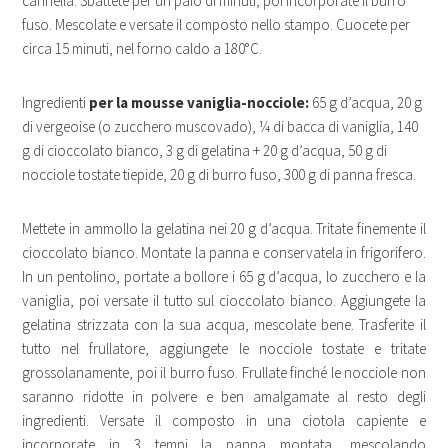
cannella. Sbattete per un paio di minuti, poi incorporate il burro
fuso. Mescolate e versate il composto nello stampo. Cuocete per
circa 15 minuti, nel forno caldo a 180°C.
Ingredienti
per la mousse vaniglia-nocciole:
65 g d’acqua, 20 g
di vergeoise (o zucchero muscovado), ¼ di bacca di vaniglia, 140
g di cioccolato bianco, 3 g di gelatina + 20 g d’acqua, 50 g di
nocciole tostate tiepide, 20 g di burro fuso, 300 g di panna fresca.
Mettete in ammollo la gelatina nei 20 g d’acqua. Tritate finemente il
cioccolato bianco. Montate la panna e conservatela in frigorifero.
In un pentolino, portate a bollore i 65 g d’acqua, lo zucchero e la
vaniglia, poi versate il tutto sul cioccolato bianco. Aggiungete la
gelatina strizzata con la sua acqua, mescolate bene. Trasferite il
tutto nel frullatore, aggiungete le nocciole tostate e tritate
grossolanamente, poi il burro fuso. Frullate finché le nocciole non
saranno ridotte in polvere e ben amalgamate al resto degli
ingredienti. Versate il composto in una ciotola capiente e
incorporate in 3 tempi la panna montata, mescolando