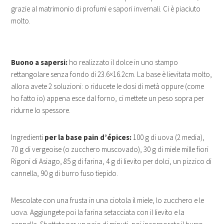
grazie al matrimonio di profumi e sapori invernali. Ci è piaciuto
molto.
Buono a sapersi:
ho realizzato il dolce in uno stampo
rettangolare senza fondo di 23.6×16.2cm. La base è lievitata molto,
allora avete 2 soluzioni: o riducete le dosi di metà oppure (come
ho fatto io) appena esce dal forno, ci mettete un peso sopra per
ridurne lo spessore.
Ingredienti
per la base pain d’épices:
100 g di uova (2 media),
70 g di vergeoise (o zucchero muscovado), 30 g di miele mille fiori
Rigoni di Asiago, 85 g di farina, 4 g di lievito per dolci, un pizzico di
cannella, 90 g di burro fuso tiepido.
Mescolate con una frusta in una ciotola il miele, lo zucchero e le
uova. Aggiungete poi la farina setacciata con il lievito e la