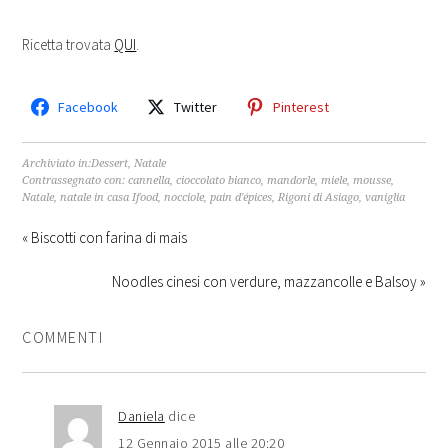
Ricetta trovata
QUI
.
Facebook
Twitter
Pinterest
Archiviato in:
Dessert
,
Natale
Contrassegnato con:
cannella
,
cioccolato bianco
,
mandorle
,
miele
,
mousse
,
Natale
,
natale in casa Ifood
,
nocciole
,
pain d'épices
,
Rigoni di Asiago
,
vaniglia
« Biscotti con farina di mais
Noodles cinesi con verdure, mazzancolle e Balsoy »
COMMENTI
Daniela
dice
12 Gennaio 2015 alle 20:20