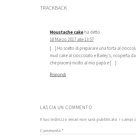
TRACKBACK
Moustache cake
ha detto:
18 Marzo 2017 alle 13:57
[…] Ho scelto di preparare una torta al cioccola
mud cake al cioccolato e Bailey’s, ricoperta d
che piacerà molto al mio papà e […]
Rispondi
LASCIA UN COMMENTO
Il tuo indirizzo email non sarà pubblicato.
I campi 
Commento
*