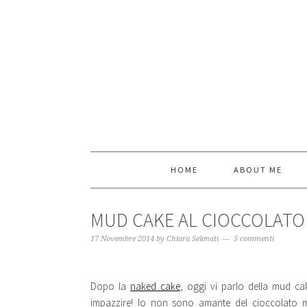
HOME
ABOUT ME
MUD CAKE AL CIOCCOLATO 
17 Novembre 2014
by
Chiara Selenati
5 commenti
Dopo la
naked cake
, oggi vi parlo della mud ca
impazzire! Io non sono amante del cioccolato 