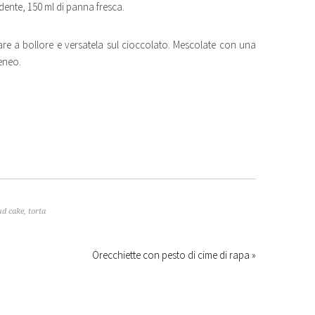
dente, 150 ml di panna fresca.
tare a bollore e versatela sul cioccolato. Mescolate con una
eneo.
d cake
,
torta
Orecchiette con pesto di cime di rapa »