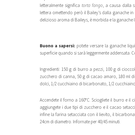
letteralmente significa
torta fango
, a causa dalla 
lettera omettendo però il Bailey’s dalla ganache i
delizioso aroma di Baileys, è morbida e la ganache l
Buono a sapersi:
potete versare la ganache liqui
superficie quando si sarà leggermente addensata. C
Ingredienti: 150 g di burro a pezzi, 100 g di ciocc
zucchero di canna, 50 g di cacao amaro, 180 ml di B
dolci, 1/2 cucchiaino di bicarbonato, 1/2 cucchiaino
Accendete il forno a 160°C. Sciogliete il burro e i
aggiungete i due tipi di zucchero e il cacao setacc
infine la farina setacciata con il lievito, il bicarb
24cm di diametro. Infornate per 40/45 minuti.