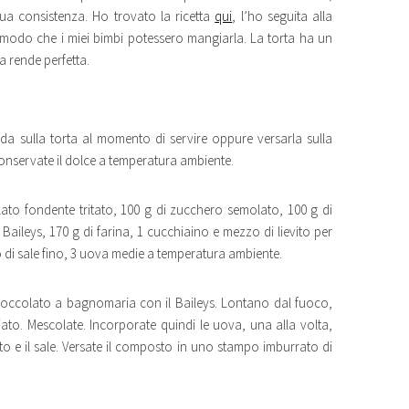
sua consistenza. Ho trovato la ricetta
qui
, l’ho seguita alla
n modo che i miei bimbi potessero mangiarla. La torta ha un
a rende perfetta.
da sulla torta al momento di servire oppure versarla sulla
onservate il dolce a temperatura ambiente.
olato fondente tritato, 100 g di zucchero semolato, 100 g di
aileys, 170 g di farina, 1 cucchiaino e mezzo di lievito per
 di sale fino, 3 uova medie a temperatura ambiente.
l cioccolato a bagnomaria con il Baileys. Lontano dal fuoco,
iato. Mescolate. Incorporate quindi le uova, una alla volta,
onato e il sale. Versate il composto in uno stampo imburrato di