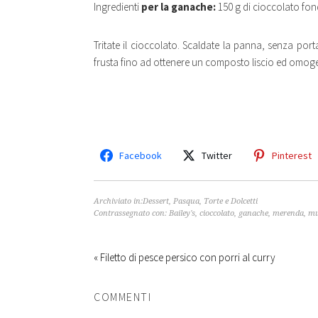
Ingredienti
per la ganache:
150 g di cioccolato fon
Tritate il cioccolato. Scaldate la panna, senza por
frusta fino ad ottenere un composto liscio ed omog
Facebook
Twitter
Pinterest
Archiviato in:
Dessert
,
Pasqua
,
Torte e Dolcetti
Contrassegnato con:
Bailey's
,
cioccolato
,
ganache
,
merenda
,
mu
« Filetto di pesce persico con porri al curry
COMMENTI