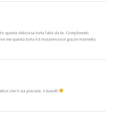
o questa deliziosa torta fatta da te. Complimenti
me me questa torta è il massimoooo! grazie marinella
lice che ti sia piaciuta. A lunedì!