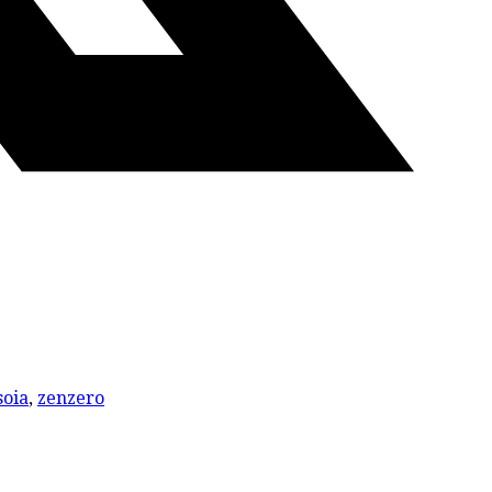
soia
,
zenzero